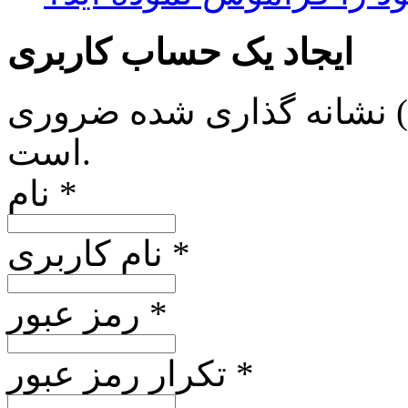
ایجاد یک حساب کاربری
*) نشانه گذاری شده ضروری
است.
نام *
نام کاربری *
رمز عبور *
تکرار رمز عبور *