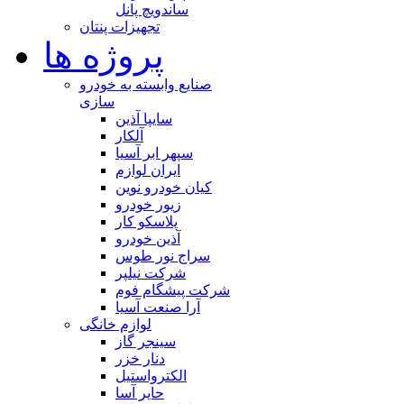
ساندویچ پانل
تجهیزات پنتان
پروژه ها
صنایع وابسته به خودرو
سازی
سایپا آذین
آلکار
سپهر ابر آسیا
ایران لوازم
کیان خودرو نوین
زیور خودرو
پلاسکو کار
آذین خودرو
سراج نور طوس
شرکت نیلپر
شرکت پیشگام فوم
آرا صنعت آسیا
لوازم خانگی
سینجر گاز
دنار خزر
الکترواستیل
حایر آسا