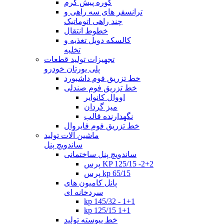
کوره پیش گرم
ترانسفر های سه راهی و
چند راهی اتوماتیک
خطوط انتقال
کالسکه دوبل تغذیه و
تخلیه
تجهیزات تولید قطعات
پلی یورتان خودرو
خط تزریق فوم داشبورد
خط تزریق فوم صندلی
اووال کانوایر
میز گردان
نگهدارنده قالب
خط تزریق فوم فایروال
ماشین آلات تولید
ساندویچ پنل
ساندویچ پنل ساختمانی
پرس KP 125/15 -2+2
پرس kp 65/15
پانل کامیون های
سردخانه ای
kp 145/32 - 1+1
kp 125/15 1+1
خط پیوسته تولید