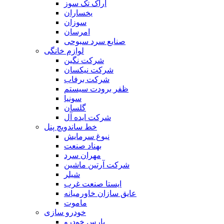
اراک تک سوز
یخساران
سوزان
امرسان
صنایع سرد سبوحی
لوازم خانگی
شرکت نگین
شرکت نیکسان
شرکت برفاب
ظفر برودت سیستم
سونیا
گلسان
شرکت ایده آل
خط ساندویچ پنل
نبوغ سرمایش
بهناد صنعت
مهران سرد
شرکت آرتین ماشین
شیلر
ایستا صنعت غرب
عایق سازان خاورمیانه
ماموت
خودرو سازی
پارس خودرو