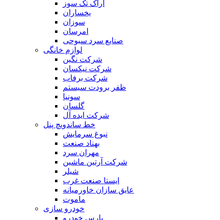
اراک تک سوز
یخساران
سوزان
امرسان
صنایع سرد سبوحی
لوازم خانگی
شرکت نگین
شرکت نیکسان
شرکت برفاب
ظفر برودت سیستم
سونیا
گلسان
شرکت ایده آل
خط ساندویچ پنل
نبوغ سرمایش
بهناد صنعت
مهران سرد
شرکت آرتین ماشین
شیلر
ایستا صنعت غرب
عایق سازان خاورمیانه
ماموت
خودرو سازی
پارس خودرو