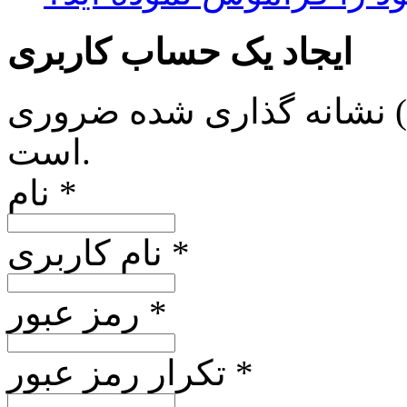
ایجاد یک حساب کاربری
*) نشانه گذاری شده ضروری
است.
نام *
نام کاربری *
رمز عبور *
تکرار رمز عبور *