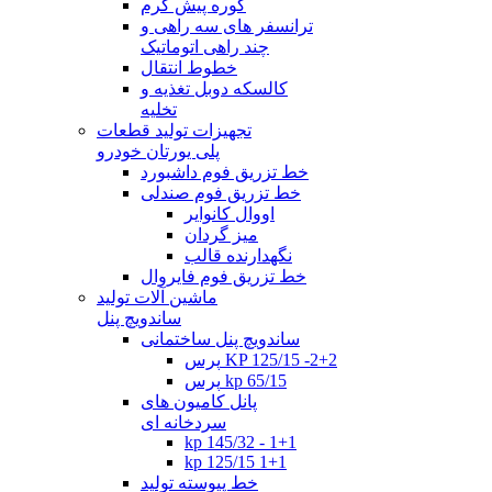
کوره پیش گرم
ترانسفر های سه راهی و
چند راهی اتوماتیک
خطوط انتقال
کالسکه دوبل تغذیه و
تخلیه
تجهیزات تولید قطعات
پلی یورتان خودرو
خط تزریق فوم داشبورد
خط تزریق فوم صندلی
اووال کانوایر
میز گردان
نگهدارنده قالب
خط تزریق فوم فایروال
ماشین آلات تولید
ساندویچ پنل
ساندویچ پنل ساختمانی
پرس KP 125/15 -2+2
پرس kp 65/15
پانل کامیون های
سردخانه ای
kp 145/32 - 1+1
kp 125/15 1+1
خط پیوسته تولید