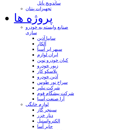
ساندویچ پانل
تجهیزات پنتان
پروژه ها
صنایع وابسته به خودرو
سازی
سایپا آذین
آلکار
سپهر ابر آسیا
ایران لوازم
کیان خودرو نوین
زیور خودرو
پلاسکو کار
آذین خودرو
سراج نور طوس
شرکت نیلپر
شرکت پیشگام فوم
آرا صنعت آسیا
لوازم خانگی
سینجر گاز
دنار خزر
الکترواستیل
حایر آسا