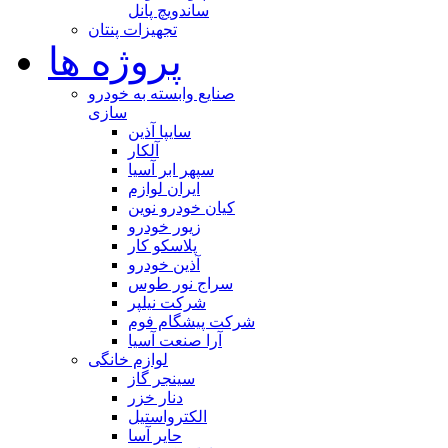
ساندویچ پانل
تجهیزات پنتان
پروژه ها
صنایع وابسته به خودرو
سازی
سایپا آذین
آلکار
سپهر ابر آسیا
ایران لوازم
کیان خودرو نوین
زیور خودرو
پلاسکو کار
آذین خودرو
سراج نور طوس
شرکت نیلپر
شرکت پیشگام فوم
آرا صنعت آسیا
لوازم خانگی
سینجر گاز
دنار خزر
الکترواستیل
حایر آسا