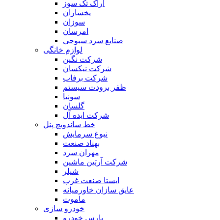
اراک تک سوز
یخساران
سوزان
امرسان
صنایع سرد سبوحی
لوازم خانگی
شرکت نگین
شرکت نیکسان
شرکت برفاب
ظفر برودت سیستم
سونیا
گلسان
شرکت ایده آل
خط ساندویچ پنل
نبوغ سرمایش
بهناد صنعت
مهران سرد
شرکت آرتین ماشین
شیلر
ایستا صنعت غرب
عایق سازان خاورمیانه
ماموت
خودرو سازی
پارس خودرو