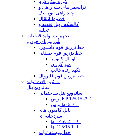
کوره پیش گرم
ترانسفر های سه راهی و
چند راهی اتوماتیک
خطوط انتقال
کالسکه دوبل تغذیه و
تخلیه
تجهیزات تولید قطعات
پلی یورتان خودرو
خط تزریق فوم داشبورد
خط تزریق فوم صندلی
اووال کانوایر
میز گردان
نگهدارنده قالب
خط تزریق فوم فایروال
ماشین آلات تولید
ساندویچ پنل
ساندویچ پنل ساختمانی
پرس KP 125/15 -2+2
پرس kp 65/15
پانل کامیون های
سردخانه ای
kp 145/32 - 1+1
kp 125/15 1+1
خط پیوسته تولید