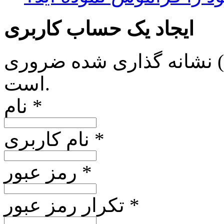
ایجاد یک حساب کاربری
*) نشانه گذاری شده ضروری
است.
نام *
نام کاربری *
رمز عبور *
تکرار رمز عبور *